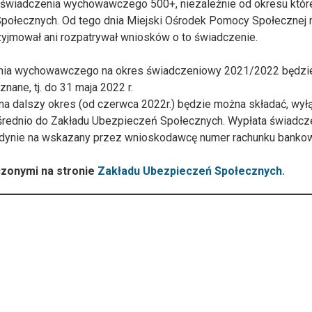
do świadczenia wychowawczego 500+, niezależnie od okresu któ
Społecznych. Od tego dnia Miejski Ośrodek Pomocy Społecznej 
zyjmował ani rozpatrywał wniosków o to świadczenie.
zenia wychowawczego na okres świadczeniowy 2021/2022 będzi
nane, tj. do 31 maja 2022 r.
 dalszy okres (od czerwca 2022r.) będzie można składać, wył
pośrednio do Zakładu Ubezpieczeń Społecznych. Wypłata świadcz
dynie na wskazany przez wnioskodawcę numer rachunku banko
czonymi na stronie
Zakładu Ubezpieczeń Społecznych.