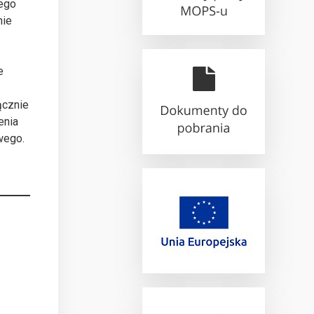
rego
nie
e
ącznie
enia
wego.